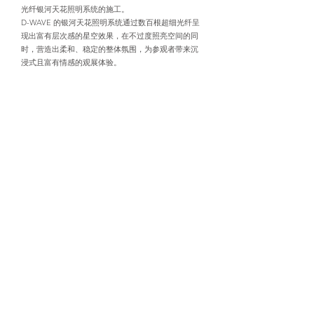
光纤银河天花照明系统的施工。
D-WAVE 的银河天花照明系统通过数百根超细光纤呈
现出富有层次感的星空效果，在不过度照亮空间的同
时，营造出柔和、稳定的整体氛围，为参观者带来沉
浸式且富有情感的观展体验。