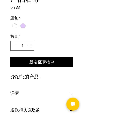
價
20 ₩
格
颜色
*
數量
*
新增至購物車
介绍您的产品。 
详情
输入产品详情。详细实用的描述，包括
退款和换货政策
产品尺寸、材质和保养说明，能增强您
的购买信心。仔细考虑产品的哪些方面