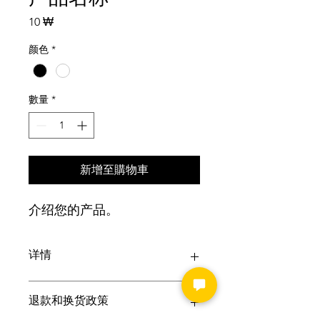
價
10 ₩
格
颜色
*
數量
*
新增至購物車
介绍您的产品。 
详情
输入产品详情。详细实用的描述，包括
退款和换货政策
产品尺寸、材质和保养说明，能增强您
的购买信心。仔细考虑产品的哪些方面